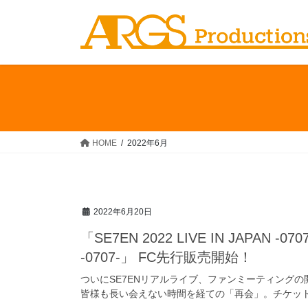
コ
ナ
ン
ビ
テ
ゲ
ン
ー
ツ
シ
へ
ョ
ス
ン
キ
に
ッ
移
HOME
2022年6月
プ
動
2022年6月20日
「SE7EN 2022 LIVE IN JAPAN -07
-0707-」 FC先行販売開始！
ついにSE7ENリアルライブ、ファンミーティングの
皆様も長い会えない時間を経ての「再会」。チケットのFC